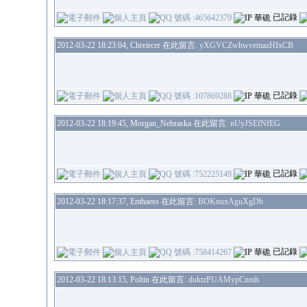
已記錄
2012-03-22 18:23:04, Chreircer 在此留言:
yXGVCZwhwvemazHIxCB
已記錄
2012-03-22 18:19:45, Morgan_Nebraska 在此留言:
nUyJSEfNfEG
已記錄
2012-03-22 18:17:37, Enthaess 在此留言:
BOKnuxAguXgDb
已記錄
2012-03-22 18:13:15, Poltin 在此留言:
duktzPUAMypCnmh