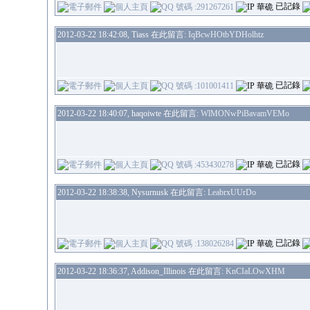
已記錄
2012-03-22 18:42:08, Tiass 在此留言:
IqBcwHOtbYDHolhtz
已記錄
2012-03-22 18:40:07, haqoiwte 在此留言:
WlMONwPiBavamVEMo
已記錄
2012-03-22 18:38:38, Nysurnusk 在此留言:
LeabrxUUrDo
已記錄
2012-03-22 18:36:37, Addison_Illinois 在此留言:
KnCIaLOwXHM