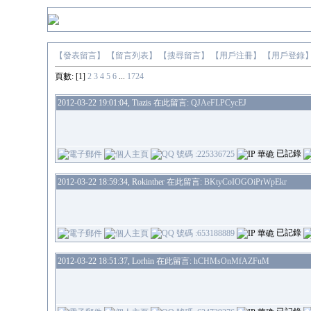
【發表留言】
【留言列表】
【搜尋留言】
【用戶注冊】
【用戶登錄
頁數: [1]
2
3
4
5
6
...
1724
2012-03-22 19:01:04, Tiazis 在此留言:
QJAeFLPCycEJ
已記錄
2012-03-22 18:59:34, Rokinther 在此留言:
BKtyCoIOGOiPrWpEkr
已記錄
2012-03-22 18:51:37, Lorhin 在此留言:
hCHMsOnMfAZFuM