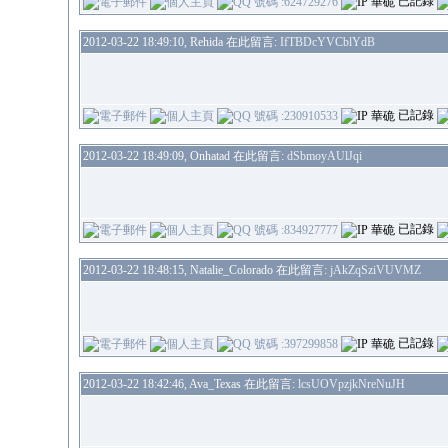
已記錄
2012-03-22 18:49:10, Rehida 在此留言:
IfTBDcYVCblYdB
已記錄
2012-03-22 18:49:09, Onhatad 在此留言:
dSbmoyAUlJqi
已記錄
2012-03-22 18:48:15, Natalie_Colorado 在此留言:
jAkZqSziVUVMZ
已記錄
2012-03-22 18:42:46, Ava_Texas 在此留言:
lcsUOVpzjkNreNuJH